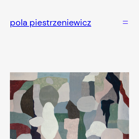
Skip
to
pola piestrzeniewicz
content